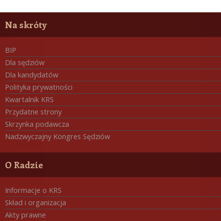
7
8
Na skróty
3
-
7
0
BIP
0
-
Dla sędziów
5
0
Dla kandydatów
0
Polityka prywatności
Kwartalnik KRS
Przydatne strony
Skrzynka podawcza
Nadzwyczajny Kongres Sędziów
O Radzie
Informacje o KRS
Skład i organizacja
Akty prawne