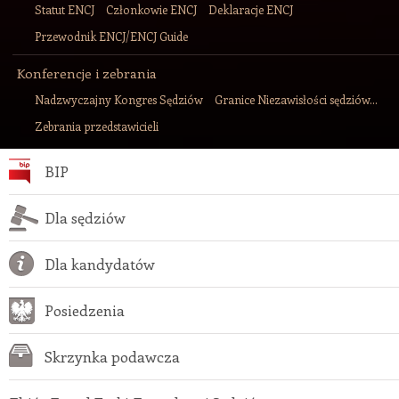
Statut ENCJ
Członkowie ENCJ
Deklaracje ENCJ
Przewodnik ENCJ/ENCJ Guide
Konferencje i zebrania
Nadzwyczajny Kongres Sędziów
Granice Niezawisłości sędziów...
Zebrania przedstawicieli
BIP
Dla sędziów
Dla kandydatów
Posiedzenia
Skrzynka podawcza